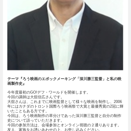
テーマ『ろう映画のエポックメーキング「深川勝三監督」と私の映
画製作史』
今年度最初のGO!デフ・ワールドを開催します。
今回の講師は大舘信広さんです。
大舘さんは、これまでに映画監督として様々な映画を制作し、2006
年にはカナダのトロント国際ろう映画祭で大賞と最優秀賞の2冠に輝
いたこともある方です。
今回は、ろう映画制作の草分けであった深川勝三監督と自分の制作
史について語っていただきます。
今回の参加方法は、会場参加とオンライン視聴の２通りあります。
友人、家族をお誘いあわせの上、お申し込みください。