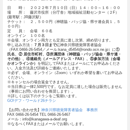
日 時： ２０２２年７月１０日（日）１４：００～１６：００
場 所： 藤沢市役所（分庁舎）地域福祉活動センター（２F）
(最寄駅：JR藤沢駅）
チケット： ２，５００円（神聴協・バッジ協・県サ連会員１，５
００円）
定 員： 会場 ６０名
オンライン １００名
※会場、オンライン両方とも定員に達し次第、締め切ります。
申し込み方法：
７月３日までに
神奈川県聴覚障害者協会
（FAX:0466-26-5454／メール:kana_d5454@rondo.ocn.ne.jp）に
①
氏名、② 居住市町村、③所属団体（神聴協・バッジ協会・県サ連・
その他）、④連絡先（メールアドレス・FAX）、⑤参加方法（会場
かオンラインか）
を明記してFAXまたはメールにてお申込みくださ
い。入金方法及び詳細をご連絡いたします。
※必ず、会場、オンライン（Zoom）いずれか希望を書いてお申込み
ください。
※キャンセルの場合返金できません。
※当日券は一律2,500円です。なお定員に達した場合は販売しません
（事前にお問い合わせを推奨します）。
※詳しくは以下のチラシをご覧願います。
GO!デフ・ワールド26チラシ
【お問い合わせ先】
神奈川県聴覚障害者協会 事務所
FAX 0466-26-5454 TEL 0466-26-5467
メール：info@kanagawa-a-deaf.org
※なるべくFAXまたはメールでお願いします。