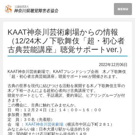
KAAT神奈川芸術劇場からの情報
（12/24木ノ下歌舞伎「超・初心者
古典芸能講座」聴覚サポートver.）
2022年12月06日
KAAT神奈川芸術劇場で、KAATフレンドシップ企画 木ノ下歌舞伎
「超・初心者古典芸能講座」聴覚サポートver.が開催されます。
古典の世界を現代に結びつける活動を展開する木ノ下歌舞伎主宰の
木ノ下裕一さんによる超初心者向け古典講座です。
聴覚サポートとして、手話通訳、要約筆記、ヒアリングループが付
きます。
この機会に、古典に触れてみませんか。
日 時：１２月２４日（土）１４：００～１６：００
参加費：無料
定 員：３０名（先着順）
会 場 ：
KAAT神奈川芸術劇場
（横浜市中区山下町２８１）
みなとみらい線：日本大通り駅から徒歩約５分
JR：関内駅または石川町駅から徒歩約１４分