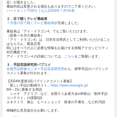
定）が届きました。
番組内容は変更される場合もありますのでご了承ください。
ハートネットTV(#ろうなん)2024年７月OA表
２．目で聴くテレビ番組表
７月度の目で聴くテレビ番組表
が完成しました。
番組表は「アイ・ドラゴン4」でもご覧いただけます。
（新着⇒今月の番組表）
「アイ・ドラゴン4」は、日常生活用具としてご利用いただけること
はもちろん、緊急災害
時にはすべての人に必要な情報をお届けする情報アクセシビリティ
対応機器です。
アイ・ドラゴン４の詳細については、
こちら
をご覧願います。
３．手話言語研究所パブコメ
全国手話研修センター手話言語研究所
から、標準手話のパブリック
コメント募集が行われます。
【2024年度第1回パブリックコメント募集】
「新しい手話の動画サイト」
https://www.newsigns.jp/
8/6～15に募集する用語
シャチ アドリブ…など、全国ろうあ者大会in和歌山「創作手話
コンテスト」の課題6語
エキストラ 無心 ヒートショック 医者の不養生…など約70語
積極的な意見提出をお願いします。