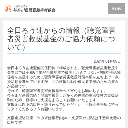
全日ろう連からの情報（聴覚障害
者災害救援基金のご協力依頼につ
いて）
2024年01月05日
全日本ろうあ連盟他関係団体で構成される、聴覚障害者災害救援中
央本部では令和6年能登半島地震で被災したきこえない仲間や手話関
係者を支援するために聴覚障害者災害救援対策本部を立ち上げ、救
援活動を進めていますが、この救援活動や被災者支援のための資金
が必要です。
それで、聴覚障害者災害救援基金への寄付をお願いします。
今もまだ余震の続く地域で被災した多くの仲間の生活復興の支援活
動のため、皆様のご支援をよろしくお願いいたします。
支援金は以下の口座へ振り込んでいただくか、当協会事務所に持っ
て来てくださるようお願いします。
支援金振込口座 ※みずほ銀行内(本・支店間)の振込は手数料免除の
口座です