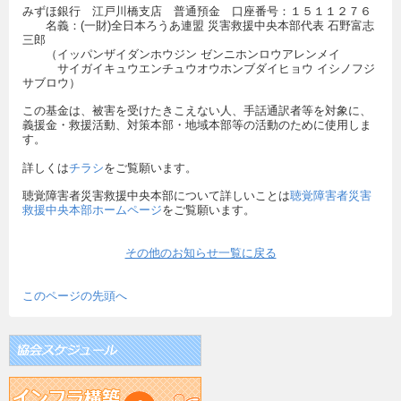
みずほ銀行 江戸川橋支店 普通預金 口座番号：１５１１２７６
名義：(一財)全日本ろうあ連盟 災害救援中央本部代表 石野富志
三郎
（イッパンザイダンホウジン ゼンニホンロウアレンメイ
サイガイキュウエンチュウオウホンブダイヒョウ イシノフジ
サブロウ）
この基金は、被害を受けたきこえない人、手話通訳者等を対象に、
義援金・救援活動、対策本部・地域本部等の活動のために使用しま
す。
詳しくは
チラシ
をご覧願います。
聴覚障害者災害救援中央本部について詳しいことは
聴覚障害者災害
救援中央本部ホームページ
をご覧願います。
その他のお知らせ一覧に戻る
このページの先頭へ