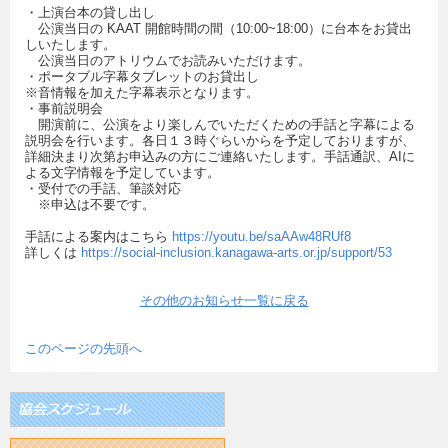
・上演台本の貸し出し
公演当日の KAAT 開館時間の間（10:00~18:00）に台本をお貸出
しいたします。
公演当日のアトリウムでお読みいただけます。
・ポータブル字幕タブレットのお貸出し
※音情報を加えた字幕表示となります。
・事前説明会
開演前に、公演をより楽しんでいただくための手話と字幕による
説明会を行います。各日１３時ぐらいからを予定しておりますが、
詳細決まり次第お申込みの方にご連絡いたします。手話通訳、AIに
よる文字情報を予定しています。
・受付での手話、筆談対応
※申込は不要です。
手話による案内はこちら
https://youtu.be/saAAw48RUf8
詳しくは
https://social-inclusion.kanagawa-arts.or.jp/support/53
その他のお知らせ一覧に戻る
このページの先頭へ