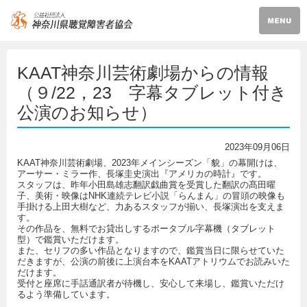
KAAT神奈川芸術劇場からの情報
（９/22，23 字幕タブレット付き
公演のお知らせ）
2023年09月06日
KAAT神奈川芸術劇場、2023年メインシーズン「貌」の幕開けは、
アーサー・ミラー作、長塚圭史演出『アメリカの時計』です。
スタッフは、昨年小田島雄志翻訳戯曲賞を受賞した翻訳の髙田曜
子、美術・映像はNHK連続テレビ小説「らんまん」の冒頭の映像も
手掛ける上田大樹など、力あるスタッフが揃い、長塚演出を支えま
す。
その作品を、無料でお貸出しするポータブル字幕機（タブレット
型）で鑑賞いただけます。
また、セリフの多い作品となりますので、鑑賞当日に限らせていた
だきますが、公演の前後に上演台本をKAATアトリウムでお読みいた
だけます。
受付と座席に手話通訳者が待機し、安心して来場し、鑑賞いただけ
るよう準備しています。