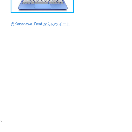
@Kanagawa_Deaf からのツイート
思
、
へ