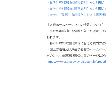
（参考）有料道路の障害者割引をご利用さ
（参考）有料道路の障害者割引をご利用さ
（参考）【別添】有料道路における障害者割
【各種ホームページ上での情報について】
・まだ各市町村にも情報が入ったばかりであ
われます。
・各市町村での窓口業務における案内方法
・国土交通省及び厚生労働省のホームペー
次のとおり高速道路関係企業のページに関
https://www.expressway-discount.jp/press