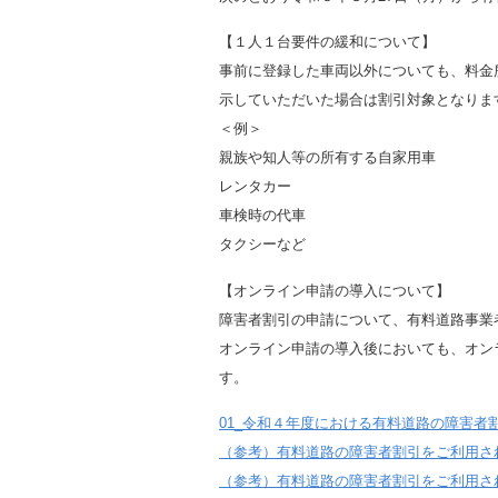
【１人１台要件の緩和について】
事前に登録した車両以外についても、料金
示していただいた場合は割引対象となりま
＜例＞
親族や知人等の所有する自家用車
レンタカー
車検時の代車
タクシーなど
【オンライン申請の導入について】
障害者割引の申請について、有料道路事業
オンライン申請の導入後においても、オン
す。
01_令和４年度における有料道路の障害者
（参考）有料道路の障害者割引をご利用さ
（参考）有料道路の障害者割引をご利用さ