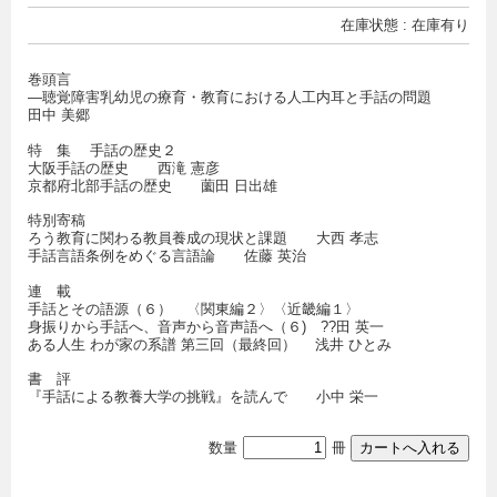
在庫状態 : 在庫有り
巻頭言
―聴覚障害乳幼児の療育・教育における人工内耳と手話の問題
田中 美郷
特 集 手話の歴史２
大阪手話の歴史 西滝 憲彦
京都府北部手話の歴史 薗田 日出雄
特別寄稿
ろう教育に関わる教員養成の現状と課題 大西 孝志
手話言語条例をめぐる言語論 佐藤 英治
連 載
手話とその語源（６） 〈関東編２〉〈近畿編１〉
身振りから手話へ、音声から音声語へ（６) ??田 英一
ある人生 わが家の系譜 第三回（最終回） 浅井 ひとみ
書 評
『手話による教養大学の挑戦』を読んで 小中 栄一
数量
冊