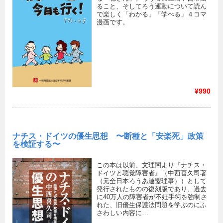
ること、そしてろう運動について読ん
で楽しく「わかる」「学べる」４コマ
漫画です。
¥990
ナチス・ドイツの優生思想 〜断種と「安楽死」政策
を検証する〜
この本は以前、文理閣より『ナチス・
ドイツと聴覚障害者』（中西喜久司著
（元全日本ろうあ連盟理事））として
発行されたものの復刻版であり、過去
に40万人の障害者が不妊手術を強制さ
れた、旧優生保護法問題を学ぶのにふ
さわしい内容に…