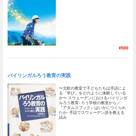
¥500
バイリンガルろう教育の実践
〜北欧の教室で子どもたちは手話によ
る「学び」をどのように体験している
か〜 スウェーデンにおけるバイリンガ
ルろう教育- ろう学校の教室から／
『アダムスブック』はいかにつくられ
たか- 手話でスウェーデン語を教える
試み