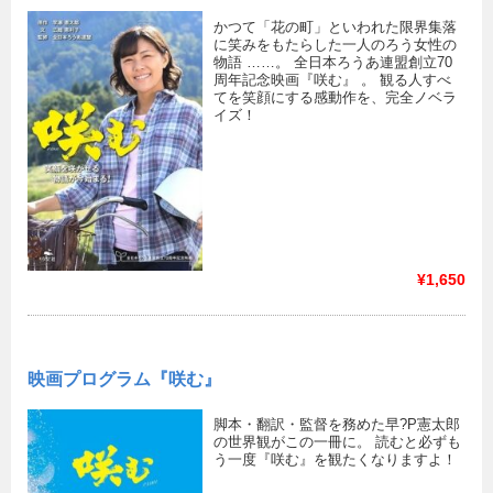
かつて「花の町」といわれた限界集落
に笑みをもたらした一人のろう女性の
物語 ……。 全日本ろうあ連盟創立70
周年記念映画『咲む』 。 観る人すべ
てを笑顔にする感動作を、完全ノベラ
イズ！
¥1,650
映画プログラム『咲む』
脚本・翻訳・監督を務めた早?P憲太郎
の世界観がこの一冊に。 読むと必ずも
う一度『咲む』を観たくなりますよ！