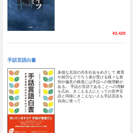
¥2,420
手話言語白書
多様な言語の共生社会をめざして 教育
や就労などでろう者が受ける様々な差
別や偏見の根底には手話への無理解が
ある。 手話が言語であることへの理解
を広め、きこえる人にとっての音声言
語と同様にきこえない人も手話言語を
自由に使って…