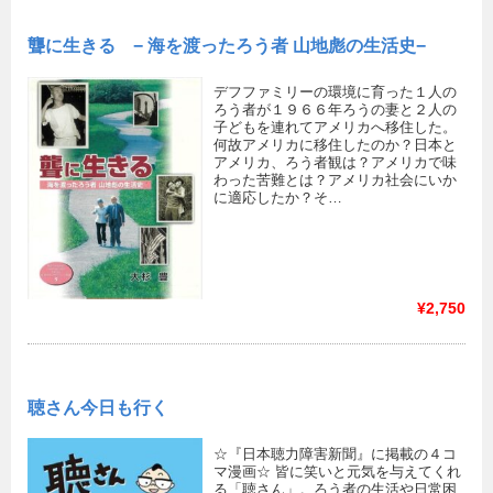
聾に生きる − 海を渡ったろう者 山地彪の生活史−
デフファミリーの環境に育った１人の
ろう者が１９６６年ろうの妻と２人の
子どもを連れてアメリカへ移住した。
何故アメリカに移住したのか？日本と
アメリカ、ろう者観は？アメリカで味
わった苦難とは？アメリカ社会にいか
に適応したか？そ…
¥2,750
聴さん今日も行く
☆『日本聴力障害新聞』に掲載の４コ
マ漫画☆ 皆に笑いと元気を与えてくれ
る「聴さん」。ろう者の生活や日常困