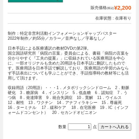
¥2,200
販売価格
(税込)
在庫状態 : 在庫有り
制作：特定非営利活動インフォメーションギャップバスター
2022年制作／約55分／カラー／音声なし／字幕なし／
日本手話による医療通訳の教材DVDの第2弾。
国立国語研究所「病院の言葉」委員会による、書籍「病院の言葉を
分かりやすく『工夫の提案』」に収録されている医療用語を中心
に、一部オリジナルも含めた20用語を日本手話に翻訳したもので
す。医療用語を日本手話で解説しており、医療用語の学習のみなら
ず手話表出についても学ぶことができ、手話指導時の教材等にも活
用して頂けます。
収録用語（20用語）・・・1．メタボリックシンドローム 2．動脈
硬化 3．糖尿病 4．インスリン 5．低血糖 6．認知症 7．う
つ病 8．発達障害 9．統合失調症 10．寛解 11．ウイルス
12．耐性 13．ワクチン 14．アナフィラキシー 15．尊厳死
16．ターミナル 17．緩和ケア 18．在宅医療 19．IC（インフ
ォームドコンセント） 20．セカンドオピニオン
数量
点